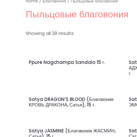
Home
/
Благовония
/ Пыльцовые благовония
Пыльцовые благовония
Showing all 28 results
Ppure Nagchampa Sandalo 15 г.
Sat
АД
г.
Satya DRAGON’S BLOOD (Благовония
Sat
КРОВЬ ДРАКОНА, Сатья), 15 г.
ЭМО
Satya JASMINE (Благовония ЖАСМИН,
Sat
Сатья), 15 г.
Сать