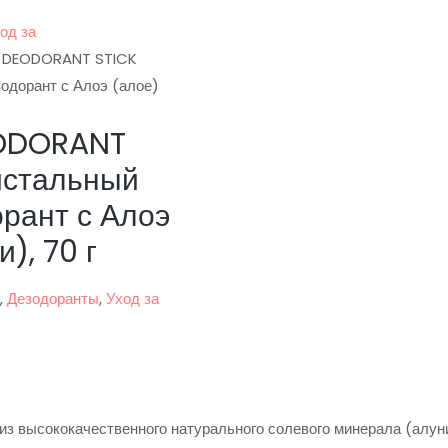
од за
a DEODORANT STICK
одорант с Алоэ (алое)
EODORANT
истальный
рант с Алоэ
), 70 г
а
,
Дезодоранты
,
Уход за
з высококачественного натурального солевого минерала (алуни