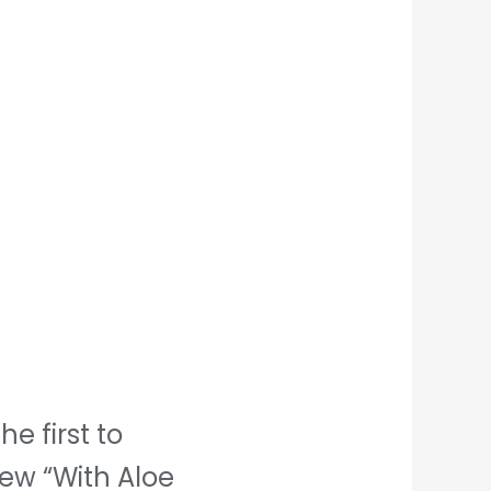
he first to
iew “With Aloe