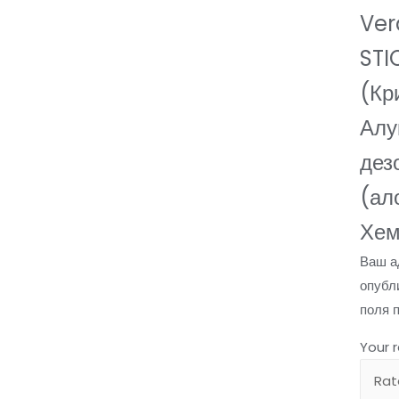
Ve
STI
(Кр
Алу
дез
(ал
Хем
Ваш а
опубл
поля 
Your 