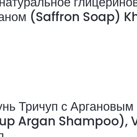
натуральное глицеринов
ном (Saffron Soap) Kh
нь Тричуп с Аргановым
hup Argan Shampoo), 
л