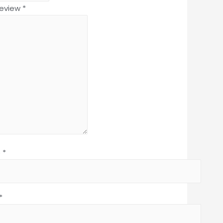
review
*
e
*
*