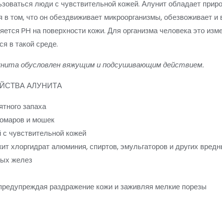
ьзоваться люди с чувствительной кожей. Алунит обладает при
 в том, что он обездвиживает микроорганизмы, обезвоживает и 
няется PH на поверхности кожи. Для организма человека это изме
ся в такой среде.
нита обусловлен вяжущим и подсушивающим действием.
ЙСТВА АЛУНИТА
ятного запаха
 комаров и мошек
й с чувствительной кожей
ржит хлоргидрат алюминия, спиртов, эмульгаторов и других вре
вых желез
 предупреждая раздражение кожи и заживляя мелкие порезы