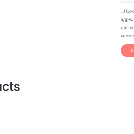
Сох
адрес
для п
комме
ucts