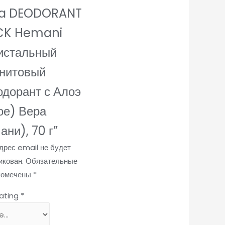
ra DEODORANT
CK Hemani
истальный
нитовый
одорант с Алоэ
ое) Вера
ани), 70 г”
дрес email не будет
икован.
Обязательные
помечены
*
rating
*