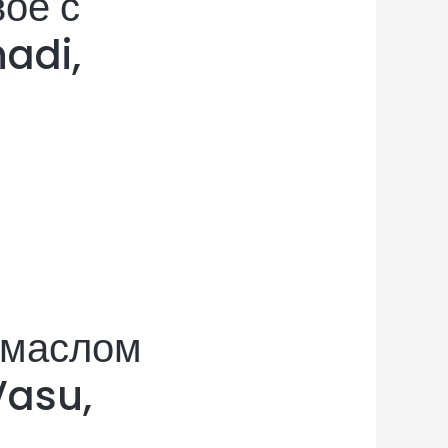
ое с
adi,
 маслом
Vasu,