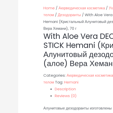
Home
/
Аюрведическая косметика
/
Ух
телом
/
Дезодоранты
/ With Aloe Ver
Hemani (Кристальный Алунитовый дез
Вера Хемани), 70 г
With Aloe Vera D
STICK Hemani (Кр
Алунитовый дезодо
(алое) Вера Хемани
Categories:
Аюрведическая косметик
телом
Tag:
Hemani
Description
Reviews (0)
Алунитовые дезодоранты изготовлены и