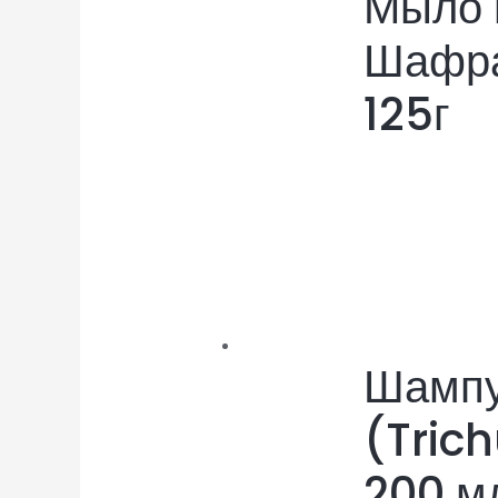
Мыло 
Шафра
125г
Шампу
(Tric
200 м