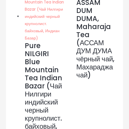
ASSAM
DUM
DUMA,
Maharaja
Tea
(АССАМ
Pure
ДУМ ДУМА
NILGIRI
чёрный чай,
Blue
Махараджа
Mountain
чай)
Tea Indian
Bazar (Чай
Нилгири
индийский
черный
крупнолист.
байховый,