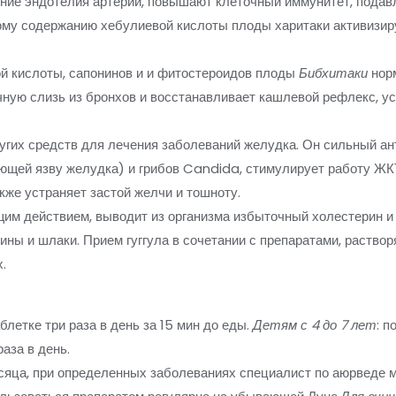
ние эндотелия артерий, повышают клеточный иммунитет, пода
кому содержанию хебулиевой кислоты плоды харитаки активизи
й кислоты, сапонинов и и фитостероидов плоды
Бибхитаки
норм
чную слизь из бронхов и восстанавливает кашлевой рефлекс, у
угих средств для лечения заболеваний желудка. Он сильный ан
ающей язву желудка) и грибов Candida, стимулирует работу ЖК
кже устраняет застой желчи и тошноту.
м действием, выводит из организма избыточный холестерин и 
сины и шлаки. Прием гуггула в сочетании с препаратами, раств
.
таблетке три раза в день за 15 мин до еды.
Детям с 4 до 7 лет
: п
раза в день.
яца, при определенных заболеваниях специалист по аюрведе мо