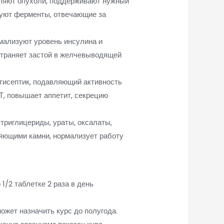
вляют опухоли, поддерживают нужный
руют ферменты, отвечающие за
ализуют уровень инсулина и
страняет застой в желчевыводящей
тисептик, подавляющий активность
Т, повышает аппетит, секрецию
триглицериды, ураты, оксалаты,
оряющими камни, нормализует работу
о 1/2 таблетке 2 раза в день
жет назначить курс до полугода.