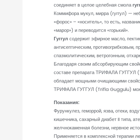
соединяет в целое целебная смола
гуг
Коммифора мукул, мирра (гуггул) — не
«форос» – «носитель», то есть, назван
«марор») и переводится «горький».
Гуггул
содержит эфирное масло, пекти
антисептическим, противогрибковым, 
спазмолитическим, ветрогонным, отха
Благодаря своим абсорбирующим свойст
составе препарата ТРИФАЛА ГУГГУЛ (Tr
обладает мощными очищающими свойства
ТРИФАЛА ГУГГУЛ (Trifla Guggulu)
мо
Показания:
Фурункулез, геморрой, язва, отеки, взд
кишечника, сахарный диабет II типа, а
желчнокаменная болезни, нервное ист
Применяется в комплексной терапии ле