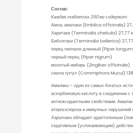
Состав:
Каждая таблетка 250 мг содержит:
Амла, амалаки (Emblica officinalis) 27
Харитаки (Terminalia chebula) 27,77 
Бибхитаки (Terminalia bellerica) 27,77
перец пиппали длинный (Piper longum)
черный перец (Piper nigrum)
молотый имбирь (Zingiber officinale)
смола гуггул (Commiphora Mucul) 138
Амалаки
– один из самых богатых исто
аскорбиновую кислоту в соединении с
антиоксидантными свойствами. Амалак
атеросклероза и иммунных нарушений о
Харитаки
обладает адаптогенным (по
седативным (успокаивающим) действие