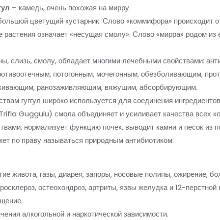
гул
– камедь, очень похожая на мирру.
большой цветущий кустарник. Слово «коммифора» происходит от
ие растения означает «несущая смолу». Слово «мирра» родом из 
ны, слизь, смолу, обладает многими лечебными свойствами: ан
противоотечным, потогонным, мочегонным, обезболивающим, про
ркивающим, ранозаживляющим, вяжущим, абсорбирующим.
вам гуггул широко используется для соединения ингредиентов
ifla Guggulu) смола объединяет и усиливает качества всех ко
ми, нормализует функцию почек, выводит камни и песок из по
жет по праву называться природным антибиотиком.
утие живота, газы, диарея, запоры, носовые полипы, ожирение, б
теросклероз, остеохондроз, артриты, язвы желудка и 12-перстной
ощение.
чения алкогольной и наркотической зависимости.