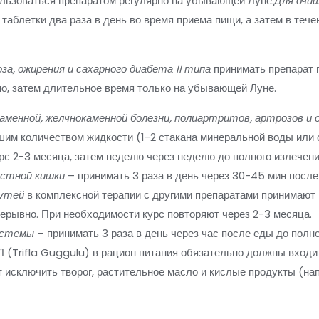
льзоваться препаратом регулярно на убывающей Луне.
Для очи
 таблетки два раза в день во время приема пищи, а затем в теч
за, ожирения и сахарного диабета II типа
принимать препарат п
о, затем длительное время только на убывающей Луне.
каменной, желчнокаменной
болезни, полиартритов, артрозов и
льшим количеством жидкости (1-2 стакана минеральной воды или
рс 2-3 месяца, затем неделю через неделю до полного излечени
рстной кишки
– принимать 3 раза в день через 30-45 мин после
путей
в комплексной терапии с другими препаратами принимают по
рерывно. При необходимости курс повторяют через 2-3 месяца.
истемы
– принимать 3 раза в день через час после еды до полн
(Trifla Guggulu) в рацион питания обязательно должны входит
 исключить творог, растительное масло и кислые продукты (нап