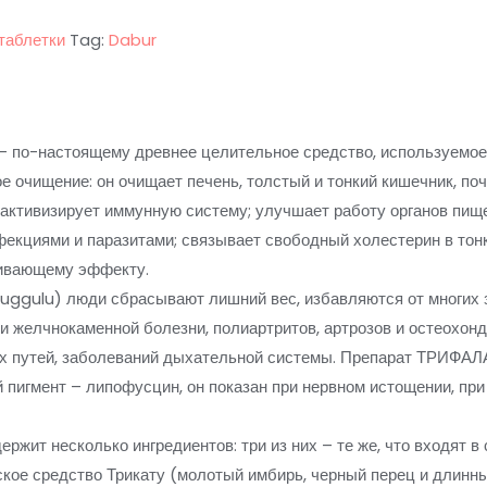
таблетки
Tag:
Dabur
– по-настоящему древнее целительное средство, используемое
 очищение: он очищает печень, толстый и тонкий кишечник, почк
 активизирует иммунную систему; улучшает работу органов пищ
фекциями и паразитами; связывает свободный холестерин в тон
живающему эффекту.
ggulu) люди сбрасывают лишний вес, избавляются от многих з
й и желчнокаменной болезни, полиартритов, артрозов и остеохон
ых путей, заболеваний дыхательной системы. Препарат ТРИФАЛА
 пигмент – липофусцин, он показан при нервном истощении, при
жит несколько ингредиентов: три из них – те же, что входят в
ское средство Трикату (молотый имбирь, черный перец и длинны