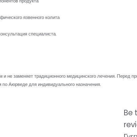
онентов продукта
фического язвенного колита
консультация специалиста.
м и не заменяет традиционного медицинского лечения. Перед п
м по Аюрведе для индивидуального назначения.
Be t
rev
Гуг