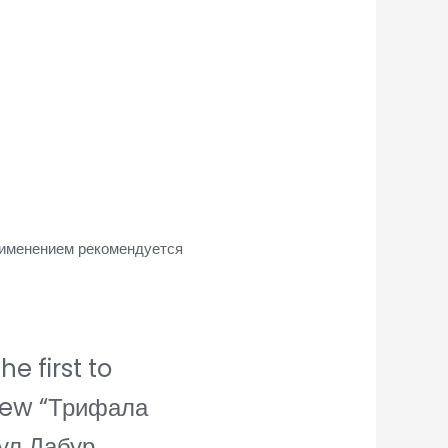
рименением рекомендуется
he first to
iew “Трифала
гул Дабур