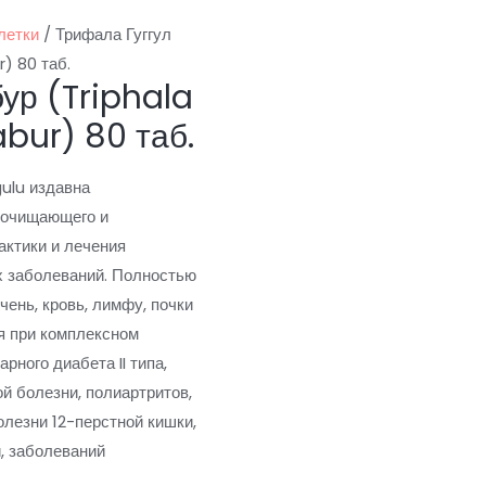
летки
/ Трифала Гуггул
) 80 таб.
ур (Triphala
abur) 80 таб.
ulu издавна
 очищающего и
ктики и лечения
х заболеваний. Полностью
чень, кровь, лимфу, почки
я при комплексном
рного диабета II типа,
й болезни, полиартритов,
олезни 12-перстной кишки,
, заболеваний