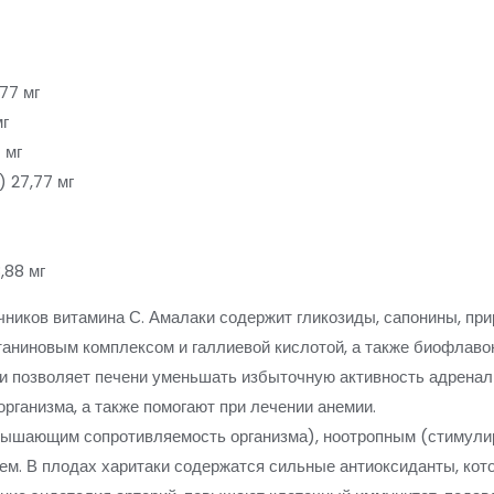
,77 мг
мг
 мг
 27,77 мг
,88 мг
чников витамина С. Амалаки содержит гликозиды, сапонины, при
 таниновым комплексом и галлиевой кислотой, а также биофлав
и позволяет печени уменьшать избыточную активность адренал
рганизма, а также помогают при лечении анемии.
вышающим сопротивляемость организма), ноотропным (стимули
м. В плодах харитаки содержатся сильные антиоксиданты, ко