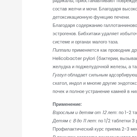
радикалы, приостанавливают поврежде
состав желчи и мочи. Благодаря высо
детоксикационную функцию печени.
Благодаря содержанию галлотанниново
эстрогенов. Бибхитаки удаляет избыто
системе и органах малого таза.
Пиппали
применяется как проводник др
Helicobacter pylori (бактерии, вызыв
желудка и поджелудочной железы, а та
Гуггул
обладает сильным адсорбирующи
скатол, индол и многие другие эндоток
почек и полное устранение камней в них
Применение:
Взрослым и детям от 12 лет
: по 1-2 
Детям с 8 до 11 лет
: по 1/2 таблетки 3 
Профилактический курс приема 2-3 мес