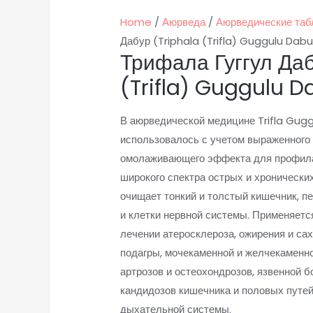
Home
/
Аюрведа
/
Аюрведические таб
Дабур (Triphala (Trifla) Guggulu Dabur
Трифала Гуггул Даб
(Trifla) Guggulu D
В аюрведической медицине Trifla Gugg
использовалось с учетом выраженного
омолаживающего эффекта для профила
широкого спектра острых и хронически
очищает тонкий и толстый кишечник, пе
и клетки нервной системы. Применяетс
лечении атеросклероза, ожирения и саха
подагры, мочекаменной и желчекаменно
артрозов и остеохондрозов, язвенной б
кандидозов кишечника и половых путей
дыхательной системы.