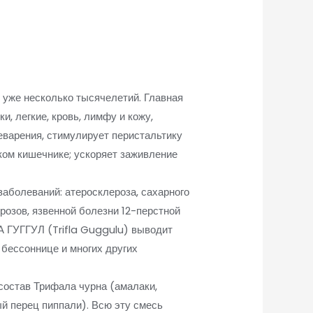
 уже несколько тысячелетий. Главная
и, легкие, кровь, лимфу и кожу,
еварения, стимулирует перистальтику
ком кишечнике; ускоряет заживление
аболеваний: атеросклероза, сахарного
дрозов, язвенной болезни 12-перстной
 ГУГГУЛ (Trifla Guggulu)
выводит
 бессоннице и многих других
 состав Трифала чурна (амалаки,
й перец пиппали). Всю эту смесь