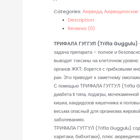
Categories:
Аюрведа
,
Аюрведические 
Description
Reviews (0)
ТРИФАЛА ГУГГУЛ (Trifla Guggulu)
задача препарата – полное и безопасное
выводит токсины на клеточном уровне;
органов ЖКТ; борется с грибковыми ин
ран. Это приводит к заметному омола
С помощью ТРИФАЛА ГУГГУЛ (Trifla Gu
диабета II типа, подагры, мочекаменно
кишки, кандидозов кишечника и полов
весьма опасный для организма жировой
заболеваниях.
ТРИФАЛА ГУГГУЛ (Trifla Guggulu) содер
харитаки, бибхитаки), плюс аюрведиче