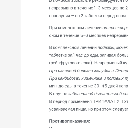
В пожилом возрасте
рекомендуется по
непрерывно в течение 1-3 месяцев по 2
новолуния – по 2 таблетки перед сном.
При комплексном лечении
атеросклеро
сном в течение 5-6 месяцев непрерывн
В комплексном лечении
подагры, моче
таблетке за 1 час до еды, запивая бо
грейпфрутового сока). Непрерывный ку
При язвенной болезни желудка и 12-пе
При кандидозах кишечника и половых 
мин. до еды в течение 30-45 дней неп
В случае
заболеваний дыхательной с
В период применения
Т
РИФАЛА ГУГГУЛ 
усваиваемая пища, но при этом следует
Противопоказания: