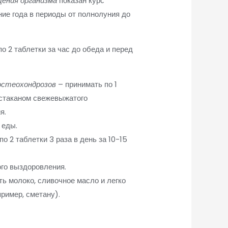
щения организма
показан курс
ение года в периоды от полнолуния до
о 2 таблетки за час до обеда и перед
 остеохондрозов
– принимать по 1
 стаканом свежевыжатого
я.
 еды.
 2 таблетки 3 раза в день за 10-15
ого выздоровления.
ь молоко, сливочное масло и легко
ример, сметану).