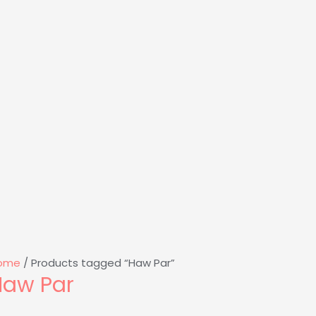
ome
/ Products tagged “Haw Par”
Haw Par