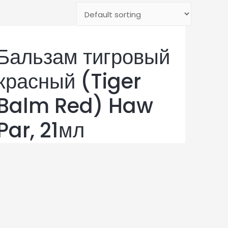
Бальзам тигровый
красный (Tiger
Balm Red) Haw
Par, 21мл